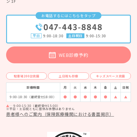
ン 1F
お電話するにはこちらをタップ
平日
9:00-18:30
土日祝日
9:00-15:30
WEB診療予約
駐車場200台完備
土日祝も診療
キッズスペース完備
診療時間
月
火
水
木
金
土
日祝
9:00-18:30（最終受付18:00）
診療時間 9:00-18:00
診療時間 9:00-18:00
診療時間 9:00-18:00
診療時間 9:00-18:00
診療時間 9:00-18
診療時間 9:
診療時
… 9:00-15:30（最終受付15:00）
※平日・土日祝ともに昼休み休憩はありません
患者様へのご案内（保険医療機関における書面掲示）