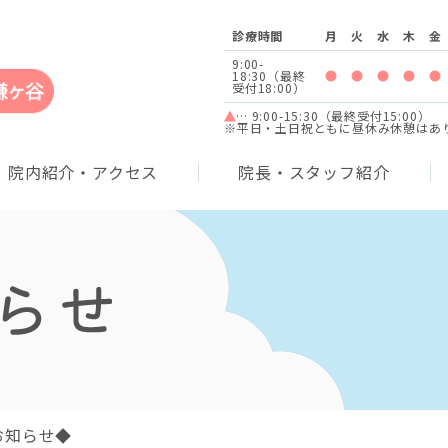
診療時間
月
火
水
木
金
9:00-
18:30（最終
診療時間 9:00-18
診療時間 9:0
診療時間 
診療
受付18:00）
… 9:00-15:30（最終受付15:00）
※平日・土日祝ともに昼休み休憩はあ
院内紹介・アクセス
院長・スタッフ紹介
お知らせ◆