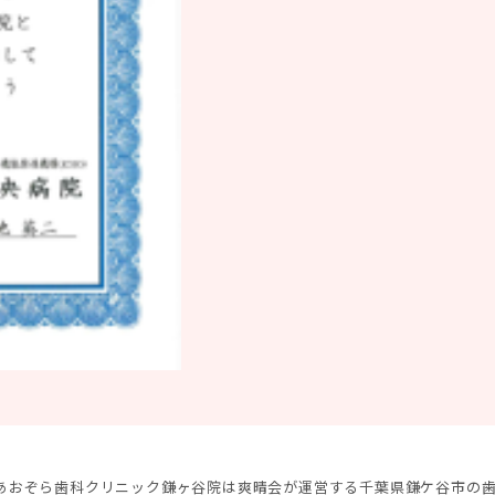
あおぞら歯科クリニック鎌ヶ谷院は爽晴会が運営する千葉県鎌ケ谷市の