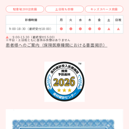
駐車場200台完備
土日祝も診療
キッズスペース完備
診療時間
月
火
水
木
金
土
日祝
9:00-18:30（最終受付18:00）
診療時間 9:00-18:00
診療時間 9:00-18:00
診療時間 9:00-18:00
診療時間 9:00-18:00
診療時間 9:00-18
診療時間 9:
診療時
… 9:00-15:30（最終受付15:00）
※平日・土日祝ともに昼休み休憩はありません
患者様へのご案内（保険医療機関における書面掲示）