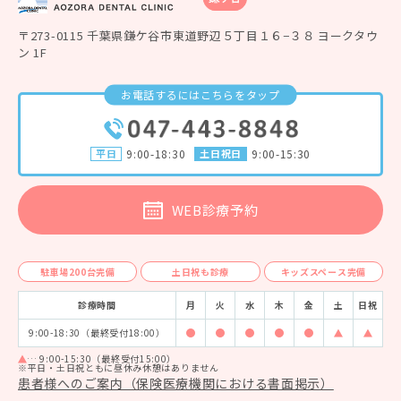
〒273-0115 千葉県鎌ケ谷市東道野辺５丁目１６−３８ ヨークタウ
ン 1F
お電話するにはこちらをタップ
平日
9:00-18:30
土日祝日
9:00-15:30
WEB診療予約
駐車場200台完備
土日祝も診療
キッズスペース完備
診療時間
月
火
水
木
金
土
日祝
9:00-18:30（最終受付18:00）
診療時間 9:00-18:00
診療時間 9:00-18:00
診療時間 9:00-18:00
診療時間 9:00-18:00
診療時間 9:00-18
診療時間 9:
診療時
… 9:00-15:30（最終受付15:00）
※平日・土日祝ともに昼休み休憩はありません
患者様へのご案内（保険医療機関における書面掲示）